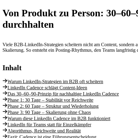
Von Produkt zu Person: 30–60–9
durchhalten
Viele B2B-LinkedIn-Strategien scheitern nicht am Content, sondern an
Skalierung. So entsteht ein Posting-Rhythmus, den Teams langfristig 
Inhalt
Warum LinkedIn-Strategien im B2B oft scheitern
LinkedIn Cadence schlägt Content-Ideen
Das 30–60–90-Prinzip für nachhaltige LinkedIn Cadence
Phase 1: 30 Tage – Stabilität vor Reichweite
Phase 2: 60 Tage – Struktur und Wiederholung
Phase 3: 90 Tage – Skalierung ohne Chaos
Warum diese LinkedIn Cadence im B2B funktioniert
LinkedIn für Teams statt für Einzelkämpfer
Algorithmus, Reichweite und Realität
Fazit: Cadence ist eine Führungsentscheidung