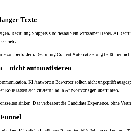
 langer Texte
igen. Recruiting Snippets sind deshalb ein wirksamer Hebel. AI Recrui
eispiele.
ohne zu überfordern. Recruiting Content Automatisierung heißt hier ni
 – nicht automatisieren
ommunikation. KI Antworten Bewerber sollten nicht ungeprüft ausgespi
er Rolle lassen sich clustern und in Antwortvorlagen überführen.
nszeiten sinken. Das verbessert die Candidate Experience, ohne Vertra
 Funnel
denken. Künstliche Intelligenz Recruiting hilft, Inhalte entlang von T